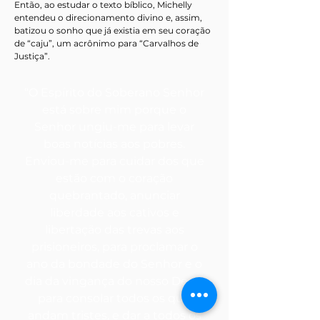
Então, ao estudar o texto bíblico, Michelly
entendeu o direcionamento divino e, assim,
batizou o sonho que já existia em seu coração
de “caju”, um acrônimo para “Carvalhos de
Justiça”.
“O Espírito do Soberano Senhor
está sobre mim porque o
Senhor ungiu-me para levar
boas notícias aos pobres.
Enviou-me para cuidar dos que
estão com o coração
quebrantado, anunciar
liberdade aos cativos e
libertação das trevas aos
prisioneiros, para proclamar o
ano da bondade do Senhor e o
dia da vingança do nosso Deus;
para consolar todos os que
andam tristes, e dar a todos os