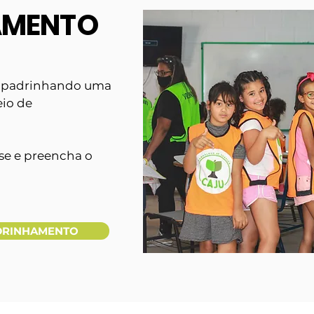
AMENTO
 apadrinhando uma
eio de
sse e preencha o
DRINHAMENTO