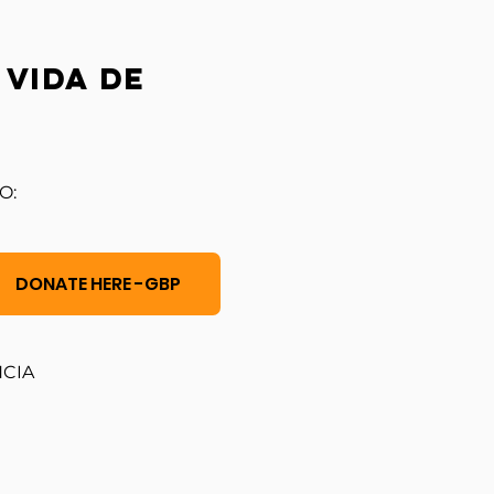
 vida de
O:
DONATE HERE -GBP
NCIA