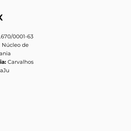
X
.670/0001-63
:
Núcleo de
ania
ia:
Carvalhos
CaJu