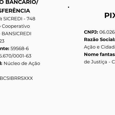
O BANCÁRIO​/
SFERÊNCIA
PI
N:
SICREDI - 748
 Cooperativo
CNPJ:
06.026
. – BANSICREDI
Razão Social
23
Ação e Cidad
nte:
59568-6
Nome fantas
6.670/0001-63
de Justiça - 
l:
Núcleo de Ação
BCSIBRRSXXX